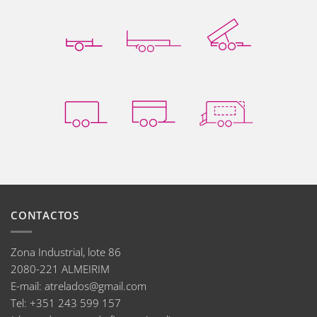
CONTACTOS
Zona Industrial, lote 86
2080-221 ALMEIRIM
E-mail
:
atrelados@gmail.com
Tel:
+351 243 599 157