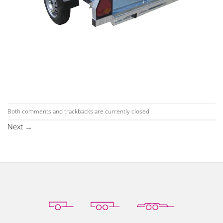
Both comments and trackbacks are currently closed.
Next
→