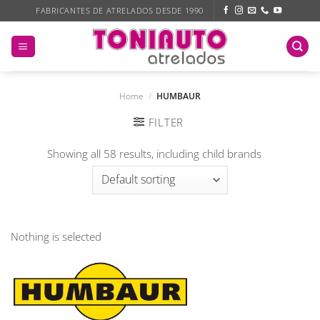
Skip
FABRICANTES DE ATRELADOS DESDE 1990
to
content
Home
/
HUMBAUR
FILTER
Showing all 58 results, including child brands
Nothing is selected