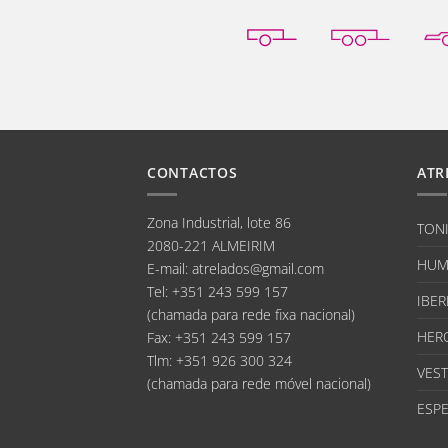
CONTACTOS
ATR
Zona Industrial, lote 86
TON
2080-221 ALMEIRIM
HUM
E-mail
:
atrelados@gmail.com
Tel:
+351 243 599 157
IBER
(chamada para rede fixa nacional)
HER
Fax:
+351 243 599 157
Tlm:
+351 926 300 324
VEST
(chamada para rede móvel nacional)
ESPE