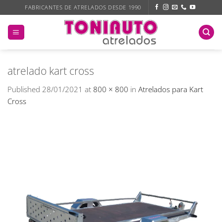
Skip
FABRICANTES DE ATRELADOS DESDE 1990
to
content
atrelado kart cross
Published
28/01/2021
at
800 × 800
in
Atrelados para Kart
Cross