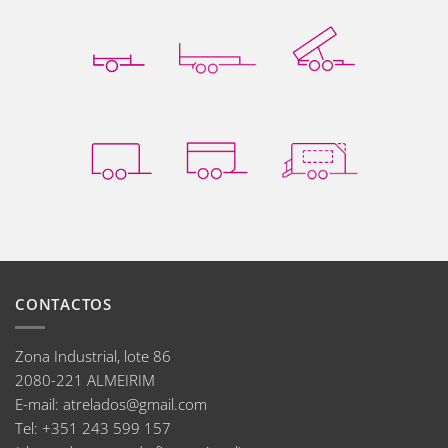
CONTACTOS
Zona Industrial, lote 86
2080-221 ALMEIRIM
E-mail
:
atrelados@gmail.com
Tel:
+351 243 599 157