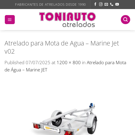
Skip
FABRICANTES DE ATRELADOS DESDE 1990
to
content
Atrelado para Mota de Agua – Marine Jet
v02
Published
07/07/2025
at
1200 × 800
in
Atrelado para Mota
de Água – Marine JET