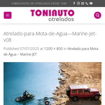
Skip
FABRICANTES DE ATRELADOS DESDE 1990
to
content
Atrelado-para-Mota-de-Agua—Marine-Jet-
v08
Published
07/07/2025
at
1200 × 800
in
Atrelado para Mota
de Água – Marine JET