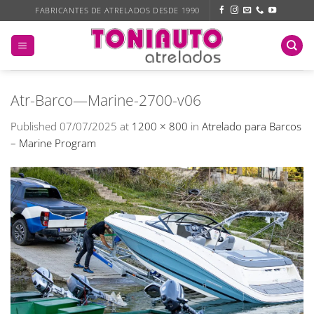
Skip
FABRICANTES DE ATRELADOS DESDE 1990
to
content
Atr-Barco—Marine-2700-v06
Published
07/07/2025
at
1200 × 800
in
Atrelado para Barcos
– Marine Program