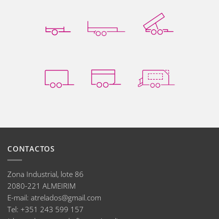
CONTACTOS
Zona Industrial, lote 86
2080-221 ALMEIRIM
E-mail
:
atrelados@gmail.com
Tel:
+351 243 599 157