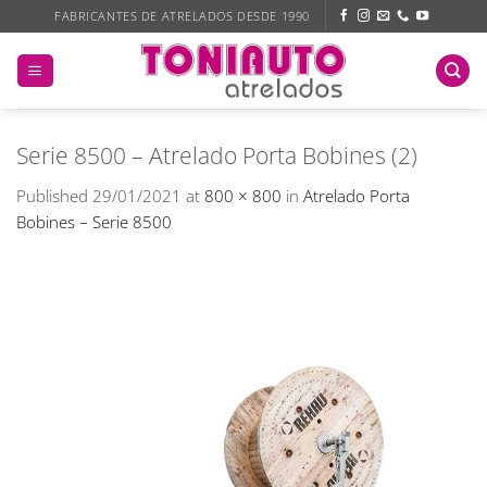
Skip
FABRICANTES DE ATRELADOS DESDE 1990
to
content
Serie 8500 – Atrelado Porta Bobines (2)
Published
29/01/2021
at
800 × 800
in
Atrelado Porta
Bobines – Serie 8500