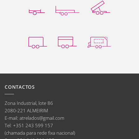
CONTACTOS
Zona Industrial, lote 86
2080-221 ALMEIRIM
E-mail
:
atrelados@gmail.com
Tel:
+351 243 599 157
(chamada para rede fixa nacional)