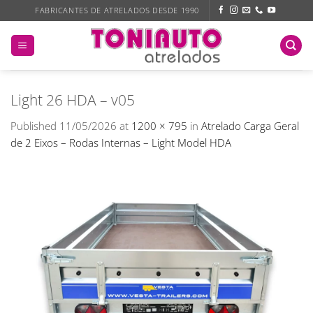
Skip
FABRICANTES DE ATRELADOS DESDE 1990
to
content
Light 26 HDA – v05
Published
11/05/2026
at
1200 × 795
in
Atrelado Carga Geral
de 2 Eixos – Rodas Internas – Light Model HDA