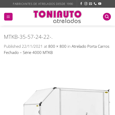
Skip
FABRICANTES DE ATRELADOS DESDE 1990
to
content
MTKB-35-57-24-22-.
Published
22/11/2021
at
800 × 800
in
Atrelado Porta Carros
Fechado – Série 4000 MTKB