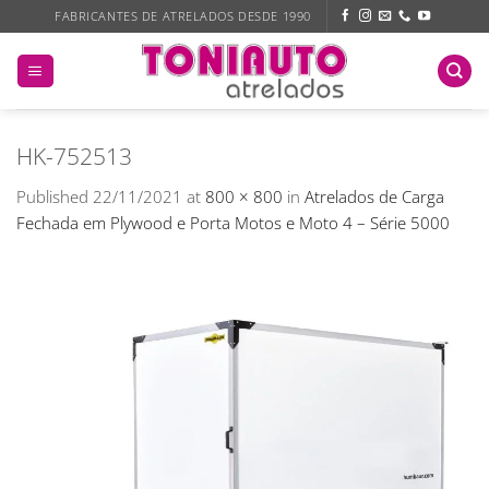
Skip
FABRICANTES DE ATRELADOS DESDE 1990
to
content
HK-752513
Published
22/11/2021
at
800 × 800
in
Atrelados de Carga
Fechada em Plywood e Porta Motos e Moto 4 – Série 5000