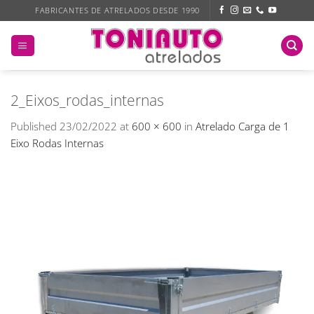
Skip
FABRICANTES DE ATRELADOS DESDE 1990
to
content
2_Eixos_rodas_internas
Published
23/02/2022
at
600 × 600
in
Atrelado Carga de 1
Eixo Rodas Internas