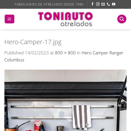
Skip
FABRICANTES DE ATRELADOS DESDE 1990
to
content
Hero-Camper-17.jpg
Published
14/02/2023
at
800 × 800
in
Hero Camper Ranger
Columbus