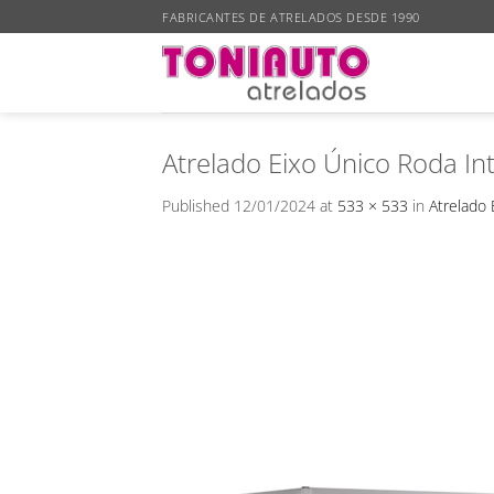
Skip
FABRICANTES DE ATRELADOS DESDE 1990
to
content
Atrelado Eixo Único Roda In
Published
12/01/2024
at
533 × 533
in
Atrelado 