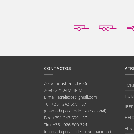
CONTACTOS
ATR
Zona Industrial, lote 86
TON
2080-221 ALMEIRIM
HUM
E-mail
:
atrelados@gmail.com
Tel:
+351 243 599 157
IBER
(chamada para rede fixa nacional)
HER
Fax:
+351 243 599 157
Tlm:
+351 926 300 324
VEST
(chamada para rede móvel nacional)