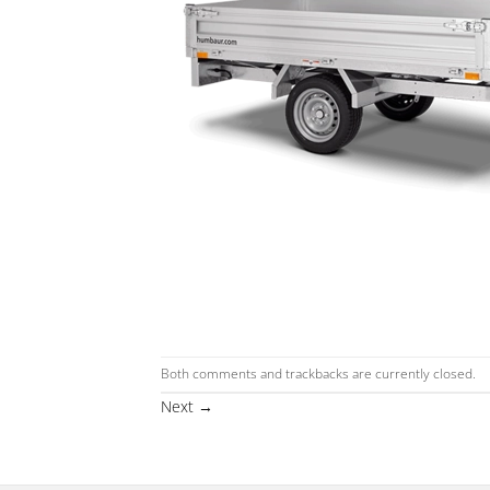
Both comments and trackbacks are currently closed.
Next
→