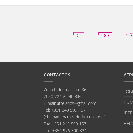
CONTACTOS
ATR
Zona Industrial, lote 86
TON
2080-221 ALMEIRIM
HUM
E-mail
:
atrelados@gmail.com
Tel:
+351 243 599 157
IBER
(chamada para rede fixa nacional)
HER
Fax:
+351 243 599 157
Tlm:
+351 926 300 324