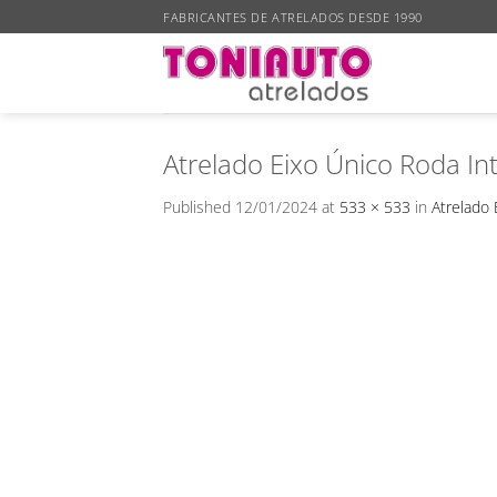
Skip
FABRICANTES DE ATRELADOS DESDE 1990
to
content
Atrelado Eixo Único Roda In
Published
12/01/2024
at
533 × 533
in
Atrelado 