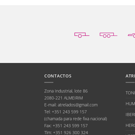
CONTACTOS
ATR
Zona Industrial, lote 86
TON
2080-221 ALMEIRIM
HUM
E-mail
:
atrelados@gmail.com
Tel:
+351 243 599 157
IBER
(chamada para rede fixa nacional)
HER
Fax:
+351 243 599 157
Tlm:
+351 926 300 324