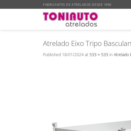
Skip
FABRICANTES DE ATRELADOS DESDE 1990
to
content
Atrelado Eixo Tripo Basculant
Published
18/01/2024
at
533 × 533
in
Atrelado 