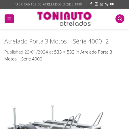
Skip
FABRICANTES DE ATRELADOS DESDE 1990
to
content
Atrelado Porta 3 Motos – Série 4000 -2
Published
23/01/2024
at
533 × 533
in
Atrelado Porta 3
Motos – Série 4000