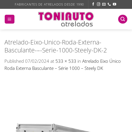
Skip
FABRICANTES DE ATRELADOS DESDE 1990
to
content
Atrelado-Eixo-Unico-Roda-Externa-
Basculante-–-Serie-1000-Steely-DK-2
Published
07/02/2024
at
533 × 533
in
Atrelado Eixo Único
Roda Externa Basculante – Série 1000 – Steely DK