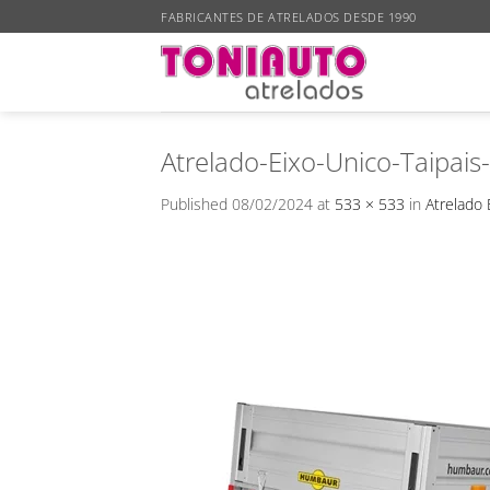
Skip
FABRICANTES DE ATRELADOS DESDE 1990
to
content
Atrelado-Eixo-Unico-Taipais
Published
08/02/2024
at
533 × 533
in
Atrelado 