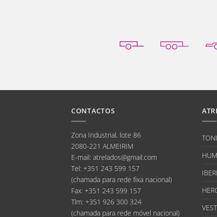
CONTACTOS
ATR
Zona Industrial, lote 86
TON
2080-221 ALMEIRIM
HUM
E-mail
:
atrelados@gmail.com
Tel:
+351 243 599 157
IBER
(chamada para rede fixa nacional)
HER
Fax:
+351 243 599 157
Tlm:
+351 926 300 324
VEST
(chamada para rede móvel nacional)