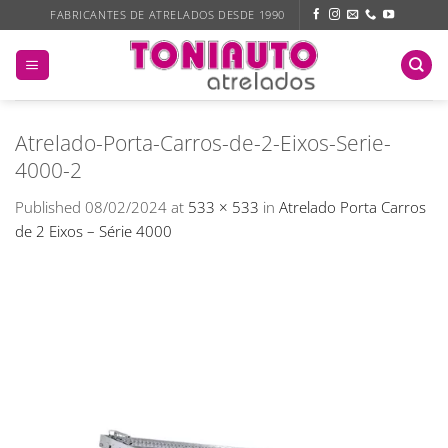
Skip
FABRICANTES DE ATRELADOS DESDE 1990
to
content
Atrelado-Porta-Carros-de-2-Eixos-Serie-
4000-2
Published
08/02/2024
at
533 × 533
in
Atrelado Porta Carros
de 2 Eixos – Série 4000