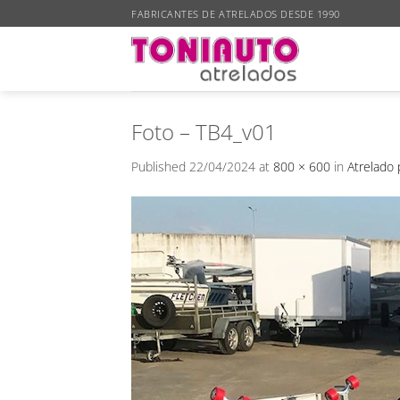
Skip
FABRICANTES DE ATRELADOS DESDE 1990
to
content
Foto – TB4_v01
Published
22/04/2024
at
800 × 600
in
Atrelado 