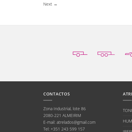
Next
→
CONTACTOS
ATR
Zona Industrial, lote 86
TON
2080-221 ALMEIRIM
HUM
E-mail
:
atrelados@gmail.com
Tel:
+351 243 599 157
IBER