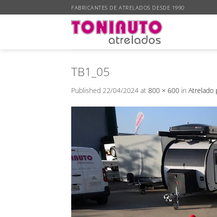
Skip
FABRICANTES DE ATRELADOS DESDE 1990
to
content
TB1_05
Published
22/04/2024
at
800 × 600
in
Atrelado 