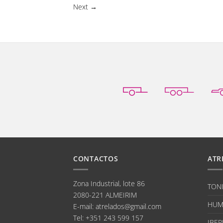
Next
→
CONTACTOS
ATR
Zona Industrial, lote 86
TON
2080-221 ALMEIRIM
HUM
E-mail
:
atrelados@gmail.com
Tel:
+351 243 599 157
IBER