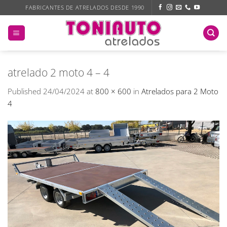
Skip
FABRICANTES DE ATRELADOS DESDE 1990
to
content
atrelado 2 moto 4 – 4
Published
24/04/2024
at
800 × 600
in
Atrelados para 2 Moto
4