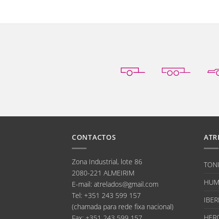
CONTACTOS
ATR
Zona Industrial, lote 86
TON
2080-221 ALMEIRIM
HUM
E-mail
:
atrelados@gmail.com
Tel:
+351 243 599 157
IBER
(chamada para rede fixa nacional)
HER
Fax:
+351 243 599 157