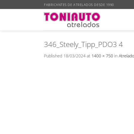
Skip
FABRICANTES DE ATRELADOS DESDE 1990
to
content
346_Steely_Tipp_PDO3 4
Published
18/03/2024
at
1400 × 750
in
Atrelad