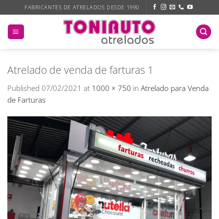
Skip
FABRICANTES DE ATRELADOS DESDE 1990
to
content
Atrelado de venda de farturas 1
Published
07/02/2021
at
1000 × 750
in
Atrelado para Venda
de Farturas