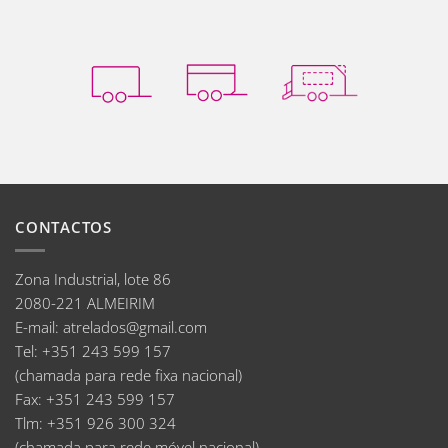
CONTACTOS
Zona Industrial, lote 86
2080-221 ALMEIRIM
E-mail
:
atrelados@gmail.com
Tel:
+351 243 599 157
(chamada para rede fixa nacional)
Fax:
+351 243 599 157
Tlm:
+351 926 300 324
(chamada para rede móvel nacional)