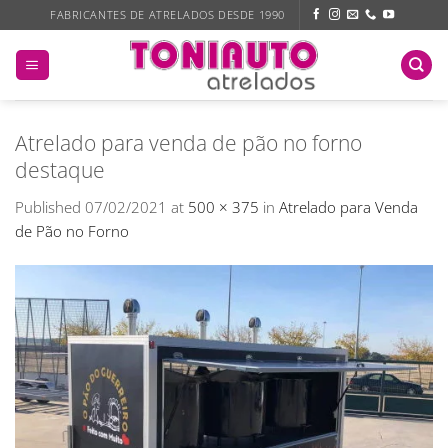
Skip
FABRICANTES DE ATRELADOS DESDE 1990
to
content
Atrelado para venda de pão no forno
destaque
Published
07/02/2021
at
500 × 375
in
Atrelado para Venda
de Pão no Forno