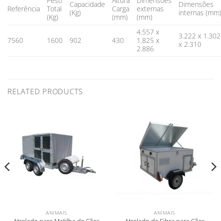
Peso
Altura
Dimensões
Capacidade
Dimensões
Referência
Total
Carga
externas
(Kg)
internas (mm
(Kg)
(mm)
(mm)
4.557 x
3.222 x 1.302
7560
1600
902
430
1.825 x
x 2.310
2.886
RELATED PRODUCTS
ANIMAIS
ANIMAIS