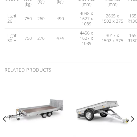
(Kg)
(kg)
(kg)
(mm)
(mm)
4098 x
Light
2665 x
165
750
260
490
1627 x
26 H
1502 x 375
R13
1089
4456 x
Light
3017 x
165
750
276
474
1627 x
30 H
1502 x 375
R13
1089
RELATED PRODUCTS