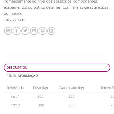
nomeadamente ao nível dos acessórios, componentes,
acabamentos ou outros detalhes. Confirme as características
do modelo.
Category:
Karts
DESCRIPTION
PEDIR INFORMAÇÃO
Referência
Peso (Kg)
Capacidade (Kg)
Dimensõ
Kart 1
300
220
2
Kart 2
300
205
2