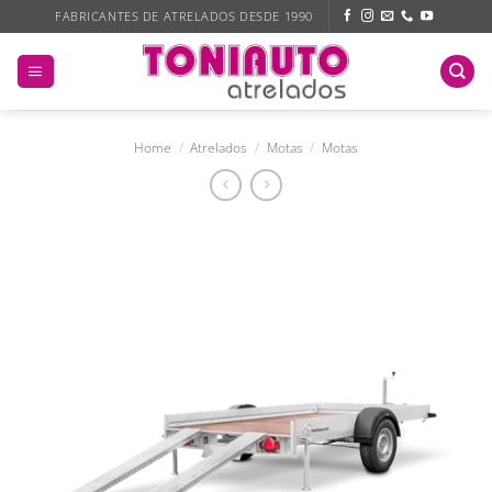
Skip
FABRICANTES DE ATRELADOS DESDE 1990
to
content
Home
/
Atrelados
/
Motas
/
Motas