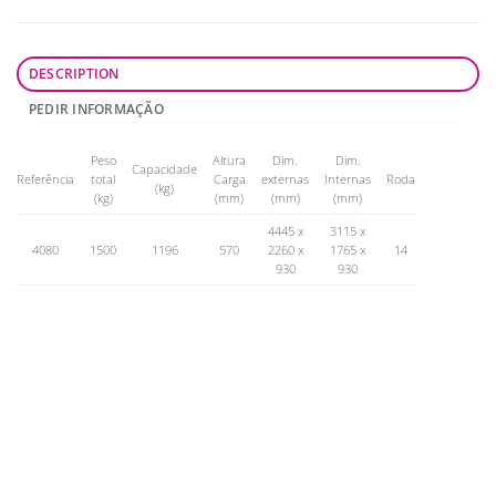
DESCRIPTION
PEDIR INFORMAÇÃO
Peso
Altura
Dim.
Dim.
Capacidade
Referência
total
Carga
externas
Internas
Roda
(kg)
(kg)
(mm)
(mm)
(mm)
4445 x
3115 x
4080
1500
1196
570
2260 x
1765 x
14
930
930