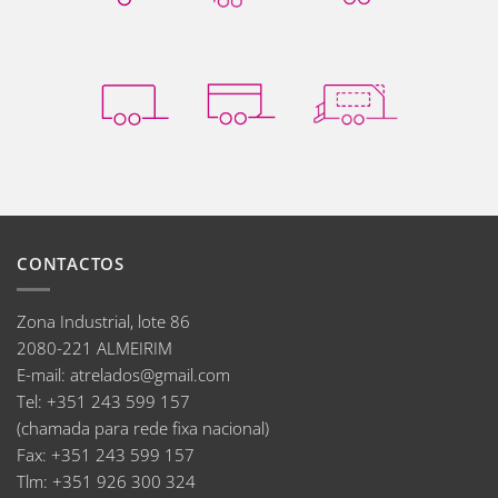
CONTACTOS
Zona Industrial, lote 86
2080-221 ALMEIRIM
E-mail
:
atrelados@gmail.com
Tel:
+351 243 599 157
(chamada para rede fixa nacional)
Fax:
+351 243 599 157
Tlm:
+351 926 300 324