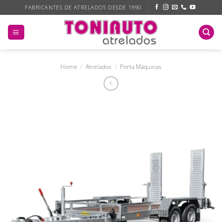
Skip
FABRICANTES DE ATRELADOS DESDE 1990
to
content
Home
/
Atrelados
/
Porta Máquinas