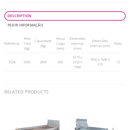
DESCRIPTION
PEDIR INFORMAÇÃO
Peso
Altura
Dimensões
Capacidade
Dimensões
Referência
Total
Carga
externas
Roda
(Kg)
internas (mm)
(Kg)
(mm)
(mm)
5270 x
3500 x 1640 x
3558
3500
2800
450
2150 x
13
210
1960
RELATED PRODUCTS