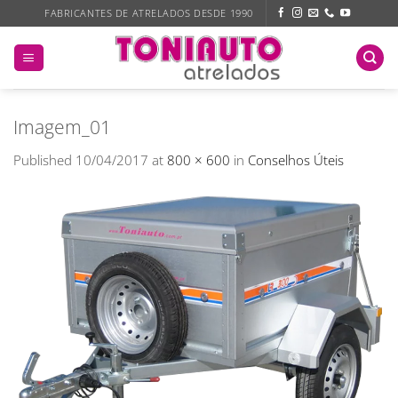
Skip
FABRICANTES DE ATRELADOS DESDE 1990
to
content
Imagem_01
Published
10/04/2017
at
800 × 600
in
Conselhos Úteis