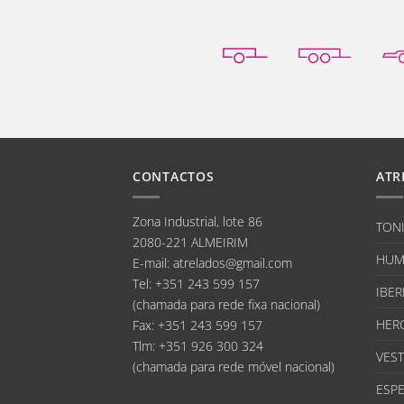
CONTACTOS
ATR
Zona Industrial, lote 86
TON
2080-221 ALMEIRIM
HUM
E-mail
:
atrelados@gmail.com
Tel:
+351 243 599 157
IBER
(chamada para rede fixa nacional)
HER
Fax:
+351 243 599 157
Tlm:
+351 926 300 324
VEST
(chamada para rede móvel nacional)
ESPE