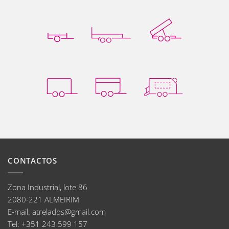
CONTACTOS
Zona Industrial, lote 86
2080-221 ALMEIRIM
E-mail
:
atrelados@gmail.com
Tel:
+351 243 599 157