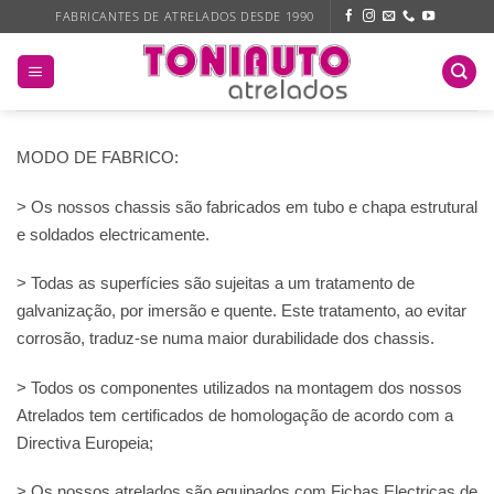
Skip
FABRICANTES DE ATRELADOS DESDE 1990
to
content
MODO DE FABRICO:
> Os nossos chassis são fabricados em tubo e chapa estrutural
e soldados electricamente.
> Todas as superfícies são sujeitas a um tratamento de
galvanização, por imersão e quente. Este tratamento, ao evitar
corrosão, traduz-se numa maior durabilidade dos chassis.
> Todos os componentes utilizados na montagem dos nossos
Atrelados tem certificados de homologação de acordo com a
Directiva Europeia;
> Os nossos atrelados são equipados com Fichas Electricas de