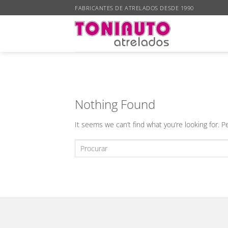
Skip
FABRICANTES DE ATRELADOS DESDE 1990
to
content
Nothing Found
It seems we can’t find what you’re looking for. 