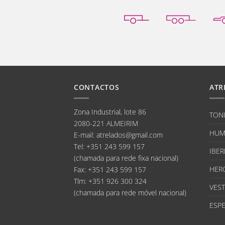
CONTACTOS
ATR
Zona Industrial, lote 86
TON
2080-221 ALMEIRIM
HUM
E-mail
:
atrelados@gmail.com
Tel:
+351 243 599 157
IBER
(chamada para rede fixa nacional)
HER
Fax:
+351 243 599 157
Tlm:
+351 926 300 324
VEST
(chamada para rede móvel nacional)
ESPE