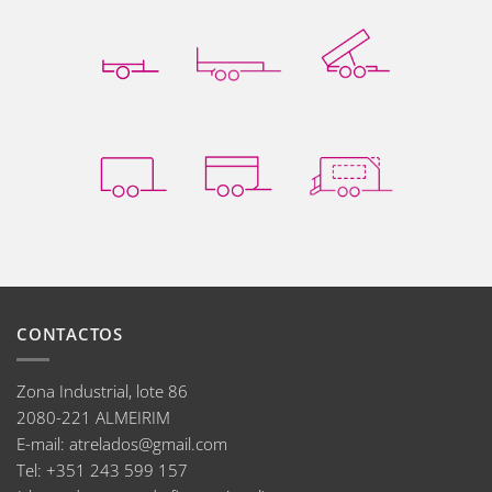
CONTACTOS
Zona Industrial, lote 86
2080-221 ALMEIRIM
E-mail
:
atrelados@gmail.com
Tel:
+351 243 599 157