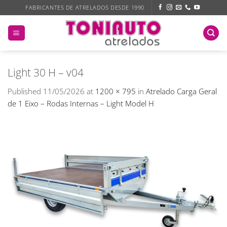
Skip
FABRICANTES DE ATRELADOS DESDE 1990
to
content
Light 30 H – v04
Published
11/05/2026
at
1200 × 795
in
Atrelado Carga Geral
de 1 Eixo – Rodas Internas – Light Model H