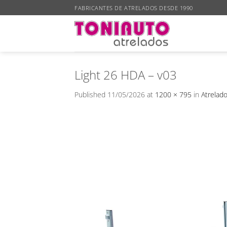
Skip
FABRICANTES DE ATRELADOS DESDE 1990
to
content
Light 26 HDA – v03
Published
11/05/2026
at
1200 × 795
in
Atrelad