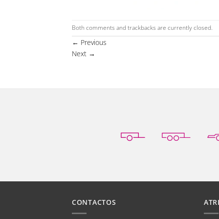
Both comments and trackbacks are currently closed.
←
Previous
Next
→
CONTACTOS
ATR