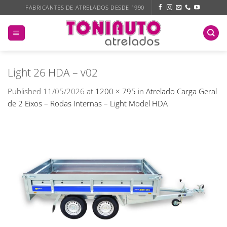
Skip
FABRICANTES DE ATRELADOS DESDE 1990
to
content
Light 26 HDA – v02
Published
11/05/2026
at
1200 × 795
in
Atrelado Carga Geral
de 2 Eixos – Rodas Internas – Light Model HDA