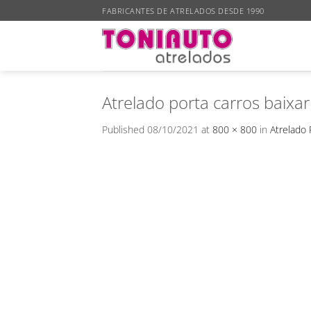
Skip
FABRICANTES DE ATRELADOS DESDE 1990
to
content
Atrelado porta carros baixar
Published
08/10/2021
at
800 × 800
in
Atrelado 