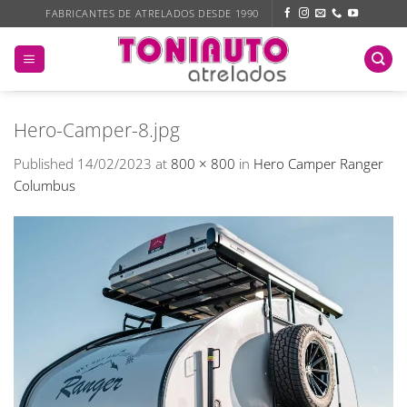
Skip
FABRICANTES DE ATRELADOS DESDE 1990
to
content
Hero-Camper-8.jpg
Published
14/02/2023
at
800 × 800
in
Hero Camper Ranger
Columbus