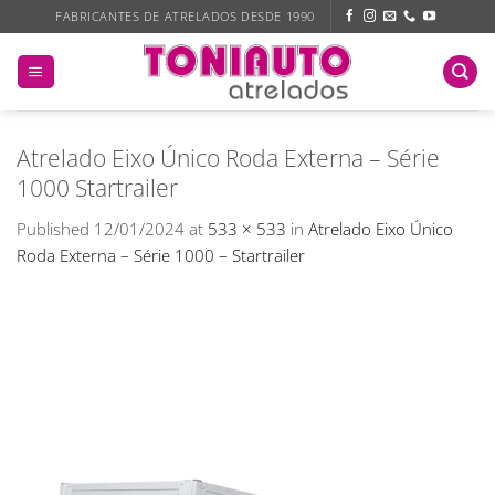
Skip
FABRICANTES DE ATRELADOS DESDE 1990
to
content
Atrelado Eixo Único Roda Externa – Série
1000 Startrailer
Published
12/01/2024
at
533 × 533
in
Atrelado Eixo Único
Roda Externa – Série 1000 – Startrailer