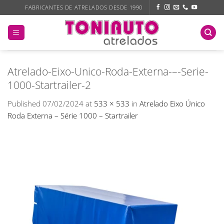
Skip
FABRICANTES DE ATRELADOS DESDE 1990
to
content
Atrelado-Eixo-Unico-Roda-Externa-–-Serie-
1000-Startrailer-2
Published
07/02/2024
at
533 × 533
in
Atrelado Eixo Único
Roda Externa – Série 1000 – Startrailer