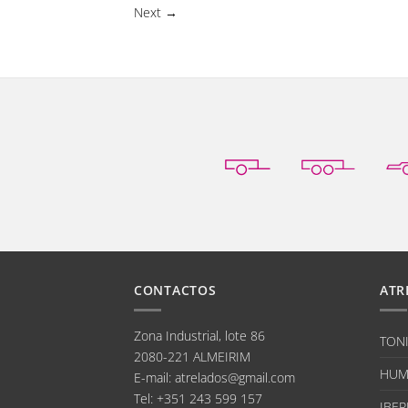
Next
→
CONTACTOS
ATR
Zona Industrial, lote 86
TON
2080-221 ALMEIRIM
HUM
E-mail
:
atrelados@gmail.com
Tel:
+351 243 599 157
IBER