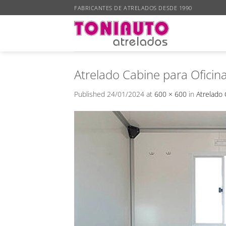
Skip
FABRICANTES DE ATRELADOS DESDE 1990
to
content
Atrelado Cabine para Oficin
Published
24/01/2024
at
600 × 600
in
Atrelado 