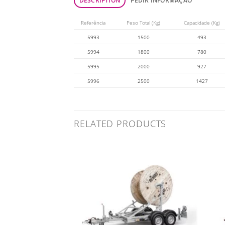
DESCRIPTION
PEDIR INFORMAÇÃO
Referência
Peso Total (Kg)
Capacidade (Kg)
5993
1500
493
5994
1800
780
5995
2000
927
5996
2500
1427
RELATED PRODUCTS