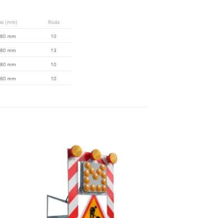
as (mm)
Roda
2280 mm
10
2280 mm
13
2280 mm
10
2280 mm
10