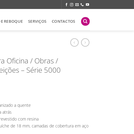
DE REBOQUE
SERVIÇOS
CONTACTOS
a Oficina / Obras /
eições – Série 5000
anizado a quente
a atrás
evestido com resina
duíche de 18 mm, camadas de cobertura em aço