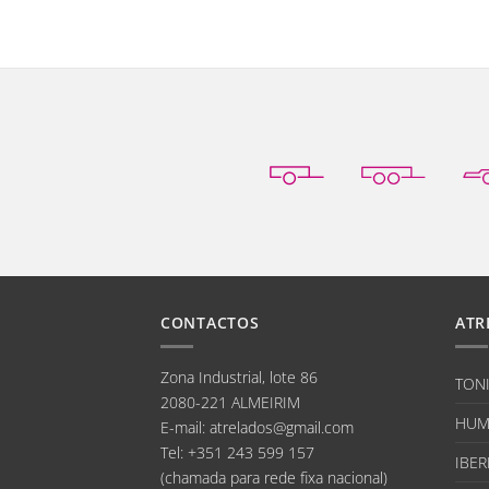
CONTACTOS
ATR
Zona Industrial, lote 86
TON
2080-221 ALMEIRIM
HUM
E-mail
:
atrelados@gmail.com
Tel:
+351 243 599 157
IBER
(chamada para rede fixa nacional)