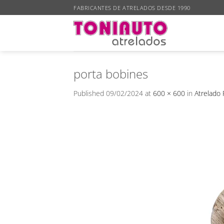
Skip
FABRICANTES DE ATRELADOS DESDE 1990
to
content
porta bobines
Published
09/02/2024
at
600 × 600
in
Atrelado 