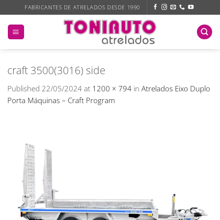
Skip
FABRICANTES DE ATRELADOS DESDE 1990
to
content
craft 3500(3016) side
Published
22/05/2024
at
1200 × 794
in
Atrelados Eixo Duplo
Porta Máquinas – Craft Program