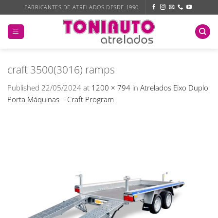
Skip
FABRICANTES DE ATRELADOS DESDE 1990
to
content
craft 3500(3016) ramps
Published
22/05/2024
at
1200 × 794
in
Atrelados Eixo Duplo
Porta Máquinas – Craft Program